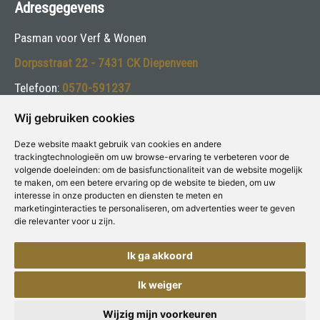
Adresgegevens
Pasman voor Verf & Wonen
Dorpsstraat 22 - 7431 CK Diepenveen
Telefoon:
0570-591237
E-mail:
info@pasmanvakschilders.nl
Wij gebruiken cookies
Deze website maakt gebruik van cookies en andere
Volg ons:
trackingtechnologieën om uw browse-ervaring te verbeteren voor de
volgende doeleinden:
om de basisfunctionaliteit van de website mogelijk
te maken
,
om een betere ervaring op de website te bieden
,
om uw
interesse in onze producten en diensten te meten en
marketinginteracties te personaliseren
,
om advertenties weer te geven
die relevanter voor u zijn
.
Deze winkel is aangesloten bij
Voor Verf & Wonen
Ik ga akkoord
Ik weiger
Copyright © Concepts & Companies BV. Alle rechten voorbehouden.
Privacybeleid
|
Disclaimer
Wijzig mijn voorkeuren