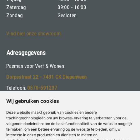
Zaterdag
09:00 - 16:00
Zondag
Gesloten
Vind hier onze showroom
Adresgegevens
Pasman voor Verf & Wonen
Dorpsstraat 22 - 7431 CK Diepenveen
Telefoon:
0570-591237
E-mail:
info@pasmanvakschilders.nl
Wij gebruiken cookies
Deze website maakt gebruik van cookies en andere
Volg ons:
trackingtechnologieën om uw browse-ervaring te verbeteren voor de
volgende doeleinden:
om de basisfunctionaliteit van de website mogelijk
te maken
,
om een betere ervaring op de website te bieden
,
om uw
interesse in onze producten en diensten te meten en