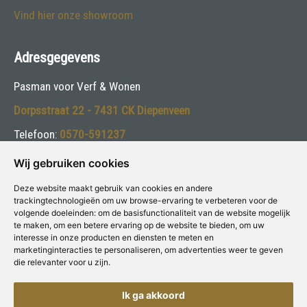
Vind hier onze showroom
Adresgegevens
Pasman voor Verf & Wonen
Dorpsstraat 22 - 7431 CK Diepenveen
Telefoon:
0570-591237
E-mail:
info@pasmanvakschilders.nl
Wij gebruiken cookies
Deze website maakt gebruik van cookies en andere
Volg ons:
trackingtechnologieën om uw browse-ervaring te verbeteren voor de
volgende doeleinden:
om de basisfunctionaliteit van de website mogelijk
te maken
,
om een betere ervaring op de website te bieden
,
om uw
interesse in onze producten en diensten te meten en
marketinginteracties te personaliseren
,
om advertenties weer te geven
die relevanter voor u zijn
.
Deze winkel is aangesloten bij
Voor Verf & Wonen
Ik ga akkoord