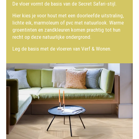
De vloer vormt de basis van de Secret Safari-stijl.
Hier kies je voor hout met een doorleefde uitstraling,
lichte eik, marmoleum of pvc met natuurlook. Warme
groentinten en zandkleuren komen prachtig tot hun
recht op deze natuurlijke ondergrond.
Leg de basis met de vloeren van Verf & Wonen.