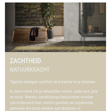
ZACHTHEID
NATUURKRACHT
Tapijten brengen comfort en karakter in je interieur.
In deze trend zie je natuurlijke vezels zoals wol, jute
en sisal. Warme, zandkleurige basistinten worden
gecombineerd met zachte groenen en organische
patronen die doen denken aan bladeren of