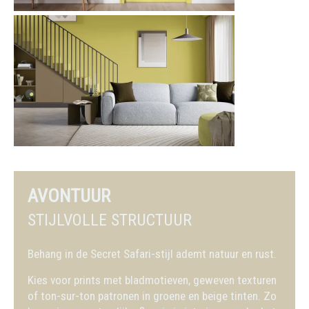
AVONTUUR
STIJLVOLLE STRUCTUUR
Behang in de Secret Safari-stijl ademt natuur en rust.
Kies voor prints met bladmotieven, geweven texturen
of ton-sur-ton patronen in groene en beige tinten. Zo