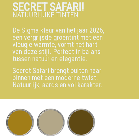
SECRET SAFARI!
NATUURLIJKE TINTEN
De Sigma kleur van het jaar 2026,
een vergrijsde groentint met een
vleugje warmte, vormt het hart
van deze stijl. Perfect in balans
tussen natuur en elegantie.
Secret Safari brengt buiten naar
binnen met een moderne twist.
Natuurlijk, aards en vol karakter.