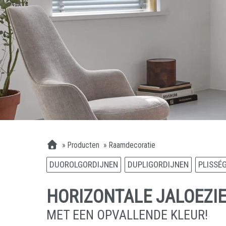
»
Producten
»
Raamdecoratie
DUOROLGORDIJNEN
DUPLIGORDIJNEN
PLISSÉ
HORIZONTALE JALOEZIE
MET EEN OPVALLENDE KLEUR!