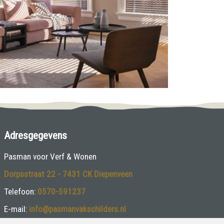
Adresgegevens
Pasman voor Verf & Wonen
Dorpsstraat 22 - 7431 CK Diepenveen
Telefoon:
0570-591237
E-mail:
info@pasmanvakschilders.nl